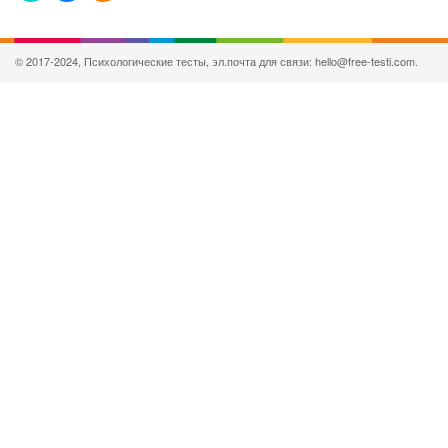
© 2017-2024, Психологические тесты, эл.почта для связи: hello@free-testi.com.