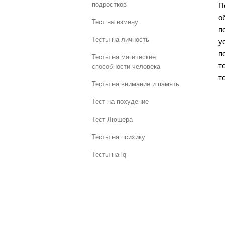
подростков
П
о
Тест на измену
п
Тесты на личность
у
п
Тесты на магические
т
способности человека
т
Тесты на внимание и память
Тест на похудение
Тест Люшера
Тесты на психику
Тесты на iq