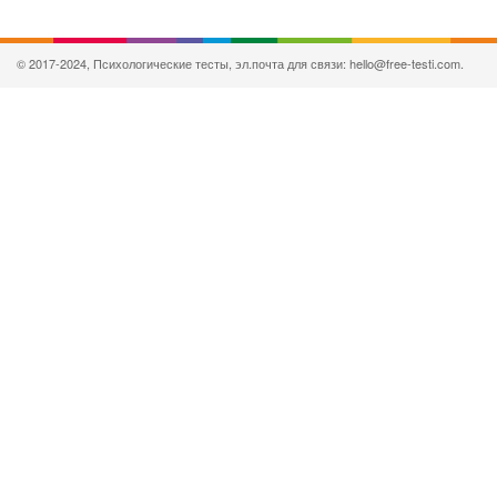
© 2017-2024, Психологические тесты, эл.почта для связи: hello@free-testi.com.