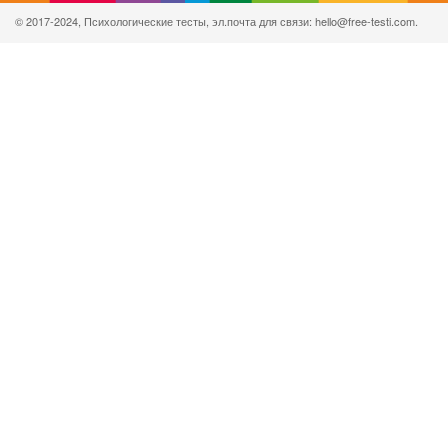
© 2017-2024, Психологические тесты, эл.почта для связи: hello@free-testi.com.