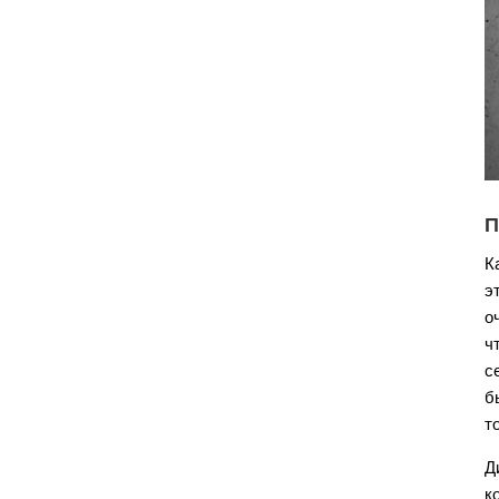
П
К
э
о
ч
с
б
т
Д
к