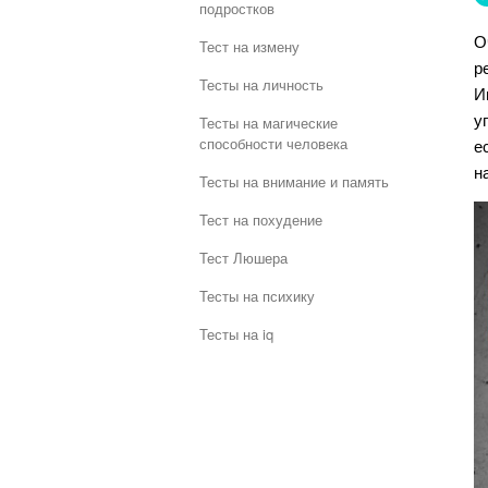
подростков
О
Тест на измену
р
Тесты на личность
И
у
Тесты на магические
способности человека
е
н
Тесты на внимание и память
Тест на похудение
Тест Люшера
Тесты на психику
Тесты на iq