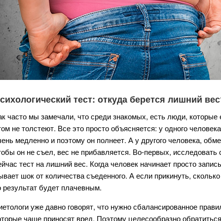
сихологический тест: откуда берется лишний вес
ак часто мы замечали, что среди знакомых, есть люди, которые 
том не толстеют. Все это просто объясняется: у одного челове
чень медленно и поэтому он полнеет. А у другого человека, обм
тобы он не съел, вес не прибавляется. Во-первых, исследовать 
ейчас тест на лишний вес. Когда человек начинает просто записыв
ывает шок от количества съеденного. А если прикинуть, скольк
о результат будет плачевным.
иетологи уже давно говорят, что нужно сбалансированное правил
оторые чаще приносят вред. Поэтому целесообразно обратиться