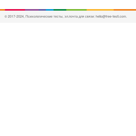
© 2017-2024, Психологические тесты, эл.почта для связи: hello@free-testi.com.