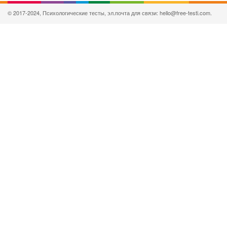
© 2017-2024, Психологические тесты, эл.почта для связи: hello@free-testi.com.