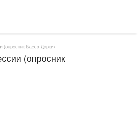
и (опросник Басса-Дарки)
ессии (опросник