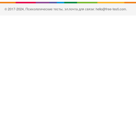
© 2017-2024, Психологические тесты, эл.почта для связи: hello@free-testi.com.