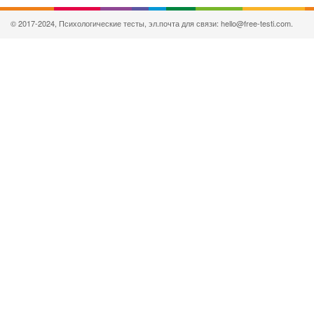
© 2017-2024, Психологические тесты, эл.почта для связи: hello@free-testi.com.