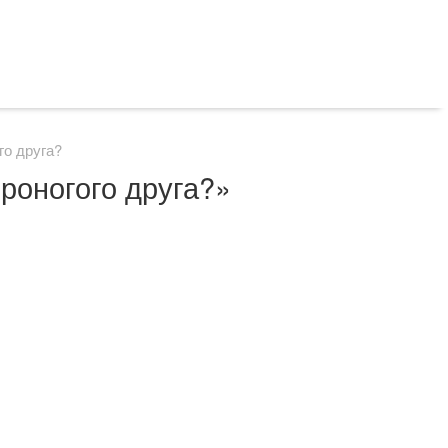
го друга?
ероногого друга?»