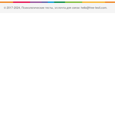
© 2017-2024, Психологические тесты, эл.почта для связи: hello@free-testi.com.