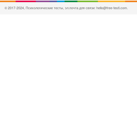
© 2017-2024, Психологические тесты, эл.почта для связи: hello@free-testi.com.