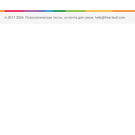
© 2017-2024, Психологические тесты, эл.почта для связи: hello@free-testi.com.