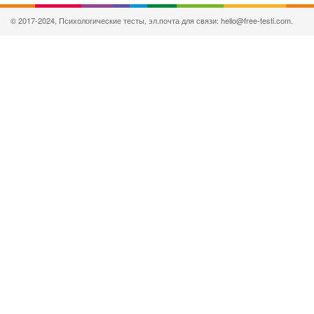
© 2017-2024, Психологические тесты, эл.почта для связи: hello@free-testi.com.