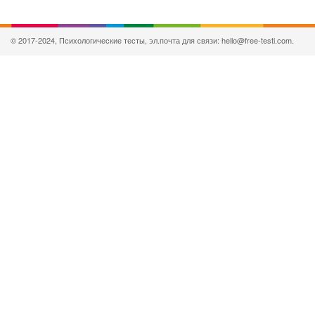
© 2017-2024, Психологические тесты, эл.почта для связи: hello@free-testi.com.