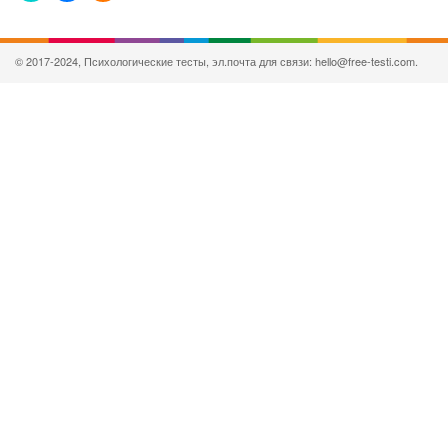
© 2017-2024, Психологические тесты, эл.почта для связи: hello@free-testi.com.