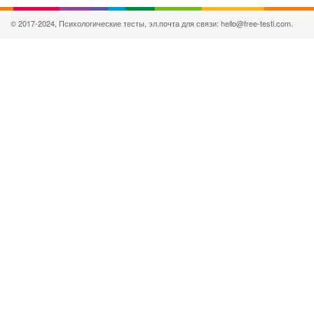
© 2017-2024, Психологические тесты, эл.почта для связи: hello@free-testi.com.