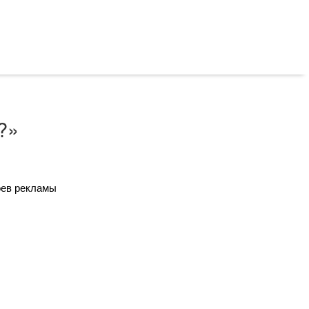
?»
оев рекламы