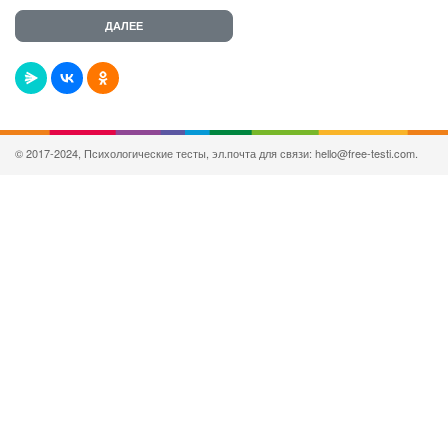
© 2017-2024, Психологические тесты, эл.почта для связи: hello@free-testi.com.