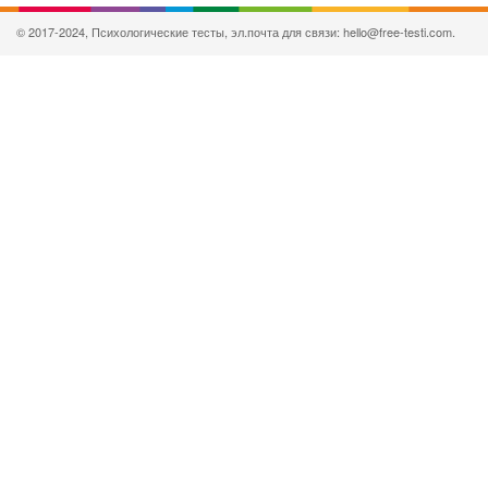
© 2017-2024, Психологические тесты, эл.почта для связи: hello@free-testi.com.