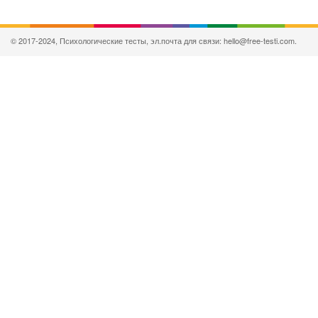
© 2017-2024, Психологические тесты, эл.почта для связи: hello@free-testi.com.