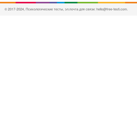
© 2017-2024, Психологические тесты, эл.почта для связи: hello@free-testi.com.