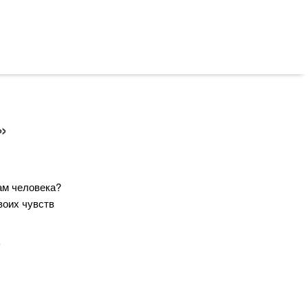
»
ам человека?
воих чувств
ь