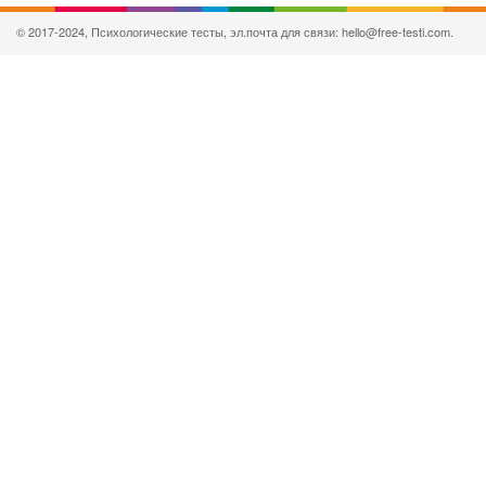
© 2017-2024, Психологические тесты, эл.почта для связи: hello@free-testi.com.