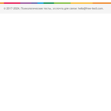
© 2017-2024, Психологические тесты, эл.почта для связи: hello@free-testi.com.