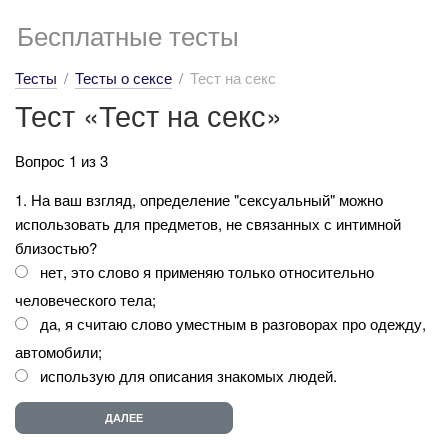
Бесплатные тесты
Тесты
Тесты о сексе
Тест на секс
Тест «Тест на секс»
Вопрос 1 из 3
1. На ваш взгляд, определение "сексуальный" можно
использовать для предметов, не связанных с интимной
близостью?
нет, это слово я применяю только относительно
человеческого тела;
да, я считаю слово уместным в разговорах про одежду,
автомобили;
использую для описания знакомых людей.