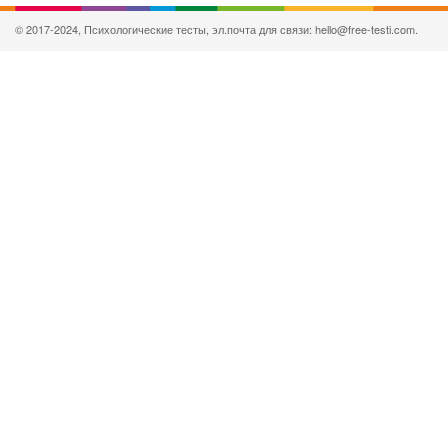
© 2017-2024, Психологические тесты, эл.почта для связи: hello@free-testi.com.