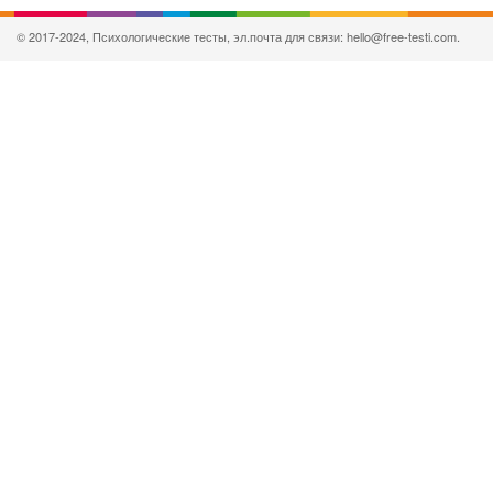
© 2017-2024, Психологические тесты, эл.почта для связи: hello@free-testi.com.