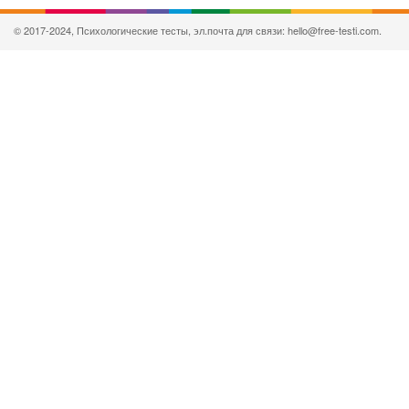
© 2017-2024, Психологические тесты, эл.почта для связи: hello@free-testi.com.