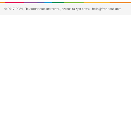
© 2017-2024, Психологические тесты, эл.почта для связи: hello@free-testi.com.