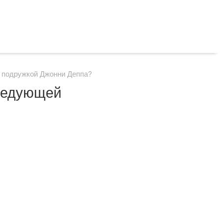
й подружкой Джонни Деппа?
следующей