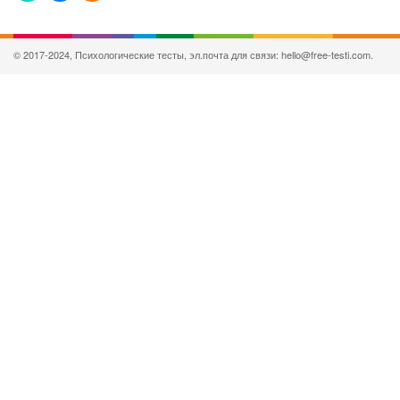
© 2017-2024, Психологические тесты, эл.почта для связи: hello@free-testi.com.