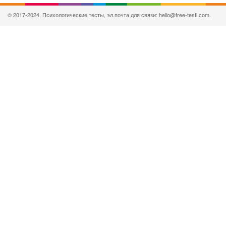
© 2017-2024, Психологические тесты, эл.почта для связи: hello@free-testi.com.