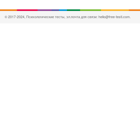
© 2017-2024, Психологические тесты, эл.почта для связи: hello@free-testi.com.