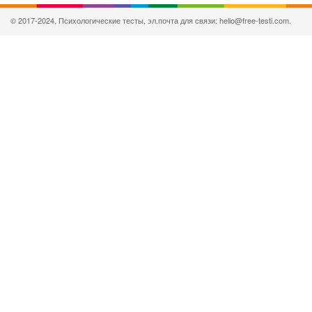
© 2017-2024, Психологические тесты, эл.почта для связи: hello@free-testi.com.