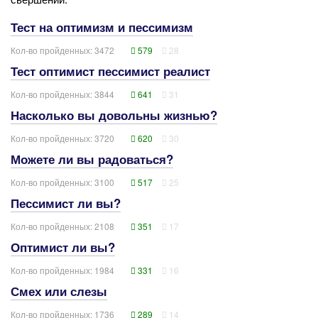
Тест на оптимизм и пессимизм
Кол-во пройденных: 3472
579
28
Тест оптимист пессимист реалист
Кол-во пройденных: 3844
641
31
Насколько вы довольны жизнью?
Кол-во пройденных: 3720
620
30
Можете ли вы радоваться?
Кол-во пройденных: 3100
517
25
Пессимист ли вы?
Кол-во пройденных: 2108
351
17
Оптимист ли вы?
Кол-во пройденных: 1984
331
16
Смех или слезы
Кол-во пройденных: 1736
289
14