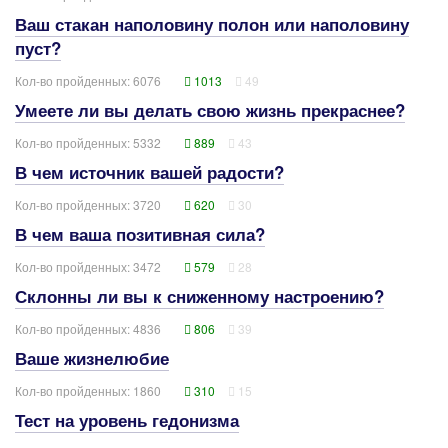
Ваш стакан наполовину полон или наполовину
пуст?
Кол-во пройденных: 6076
1013
49
Умеете ли вы делать свою жизнь прекраснее?
Кол-во пройденных: 5332
889
43
В чем источник вашей радости?
Кол-во пройденных: 3720
620
30
В чем ваша позитивная сила?
Кол-во пройденных: 3472
579
28
Склонны ли вы к сниженному настроению?
Кол-во пройденных: 4836
806
39
Ваше жизнелюбие
Кол-во пройденных: 1860
310
15
Тест на уровень гедонизма