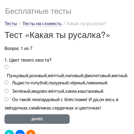
Бесплатные тесты
Тесты
Тесты на схожесть
Какая ты русалка?
Тест «Какая ты русалка?»
Вопрос 1 из 7
1. Цвет твоего хвоста?
Пунцовый,розовый,жёлтый,лиловый,фиолетовый,мятный.
Льдисто-голубой,лазурный,чёрный,лимонный.
Зелёный,медово-жёлтый,хакки,каштановый.
Он такой леопардовый с блёстками! И да,он весь в
звёздочках,смайликах,сердечках и цветочках!