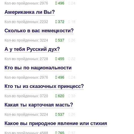
Кол-во пройденных: 2976
496
24
Американка ли Вы?
Кол-во пройденных: 2232
372
18
Сколько в вас немецкости?
Кол-во пройденных: 3224
537
26
А у тебя Русский дух?
Кол-во пройденных: 2728
455
22
Кто вы по национальности
Кол-во пройденных: 2976
496
24
Кто ты из сказочных принцесс?
Кол-во пройденных: 3720
620
30
Какая ты карточная масть?
Кол-во пройденных: 3224
537
26
Какое вы природное явление или стихия
Кол-во пройденных: 4588
765
37