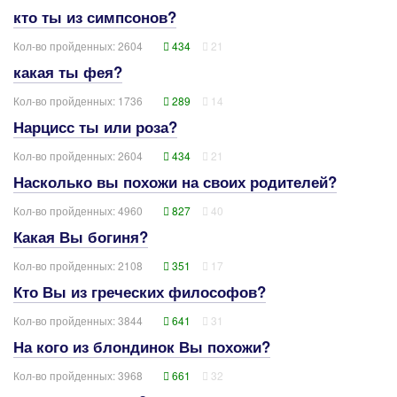
кто ты из симпсонов?
Кол-во пройденных: 2604
434
21
какая ты фея?
Кол-во пройденных: 1736
289
14
Нарцисс ты или роза?
Кол-во пройденных: 2604
434
21
Насколько вы похожи на своих родителей?
Кол-во пройденных: 4960
827
40
Какая Вы богиня?
Кол-во пройденных: 2108
351
17
Кто Вы из греческих философов?
Кол-во пройденных: 3844
641
31
На кого из блондинок Вы похожи?
Кол-во пройденных: 3968
661
32