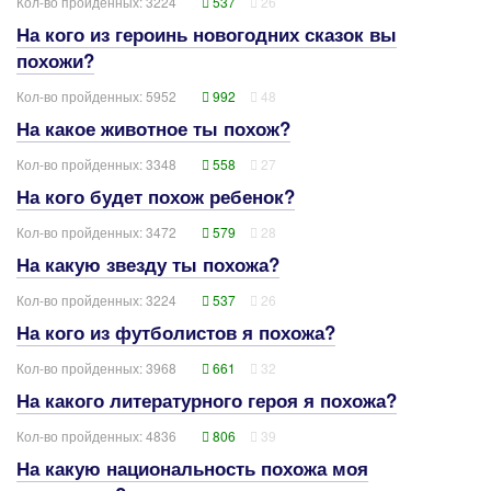
Кол-во пройденных: 3224
537
26
На кого из героинь новогодних сказок вы
похожи?
Кол-во пройденных: 5952
992
48
На какое животное ты похож?
Кол-во пройденных: 3348
558
27
На кого будет похож ребенок?
Кол-во пройденных: 3472
579
28
На какую звезду ты похожа?
Кол-во пройденных: 3224
537
26
На кого из футболистов я похожа?
Кол-во пройденных: 3968
661
32
На какого литературного героя я похожа?
Кол-во пройденных: 4836
806
39
На какую национальность похожа моя