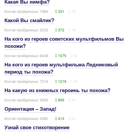
Какая Вы нимфа?
Кол-во пройденных: 1984
331
16
Какой Вы смайлик?
Кол-во пройденных: 2232
372
18
На кого из героев советских мультфильмов Вы
похожи?
Кол-во пройденных: 6448
1075
52
На кого из героев мультфильма Ледниковый
период ты похожа?
Кол-во пройденных: 7316
1219
59
На какую из книжных героинь ты похожа?
Кол-во пройденных: 4836
806
39
Ориентация – Запад!
Кол-во пройденных: 2480
413
20
Узнай свое стихотворение