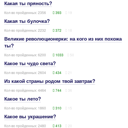
Какая ты пряность?
Кол-во пройденных: 2356
393
19
Какая ты булочка?
Кол-во пройденных: 2232
372
18
Великие революционерки: на кого из них похожа
ты?
Кол-во пройденных: 6200
1033
50
Какое ты чудо света?
Кол-во пройденных: 2604
434
21
Из какой страны родом твой завтрак?
Кол-во пройденных: 4464
744
36
Какое ты лето?
Кол-во пройденных: 1860
310
15
Какое вы украшение?
Кол-во пройденных: 2480
413
20