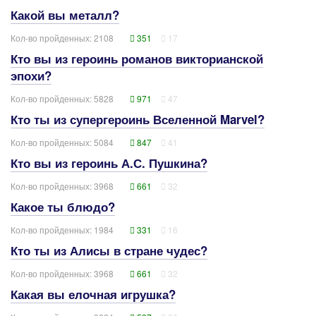
Какой вы металл?
Кол-во пройденных: 2108
351
17
Кто вы из героинь романов викторианской
эпохи?
Кол-во пройденных: 5828
971
47
Кто ты из супергероинь Вселенной Marvel?
Кол-во пройденных: 5084
847
41
Кто вы из героинь А.С. Пушкина?
Кол-во пройденных: 3968
661
32
Какое ты блюдо?
Кол-во пройденных: 1984
331
16
Кто ты из Алисы в стране чудес?
Кол-во пройденных: 3968
661
32
Какая вы елочная игрушка?