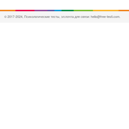
© 2017-2024, Психологические тесты, эл.почта для связи: hello@free-testi.com.