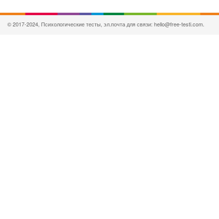
© 2017-2024, Психологические тесты, эл.почта для связи: hello@free-testi.com.