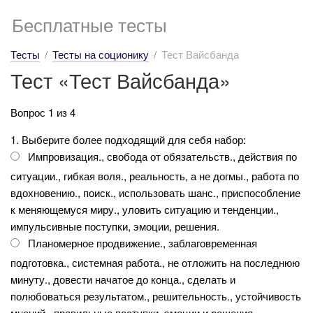
Бесплатные тесты
Тесты
Тесты на соционику
Тест Вайсбанда
Тест «Тест Вайсбанда»
Вопрос 1 из 4
1. Выберите более подходящий для себя набор:
Импровизация., свобода от обязательств., действия по
ситуации., гибкая воля., реальность, а не догмы., работа по
вдохновению., поиск., использовать шанс., приспособление
к меняющемуся миру., уловить ситуацию и тенденции.,
импульсивные поступки, эмоции, решения.
Планомерное продвижение., заблаговременная
подготовка., системная работа., не отложить на последнюю
минуту., довести начатое до конца., сделать и
полюбоваться результатом., решительность., устойчивость
мнений., правильные поступки, эмоции и решения.